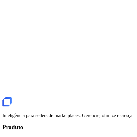
Crie títulos otimizados e descrições completas para seus anúncios.
Analisador de Anúncios
Receba um score de qualidade e sugestões de melhoria para qualquer
Análise de Conta com IA
A IA observa seus dados e devolve sugestões para você considerar.
Inteligência para sellers de marketplaces. Gerencie, otimize e cresça.
Produto