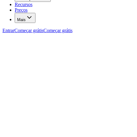
Recursos
Preços
Mais
Entrar
Começar grátis
Começar grátis
Ferramentas de IA
Geração de imagens, copywriter, analisador de anúncios
Estúdio de Imagens com IA
Gere fotos profissionais para seus anúncios usando inteligência artifici
Copywriter: títulos e descrições com IA