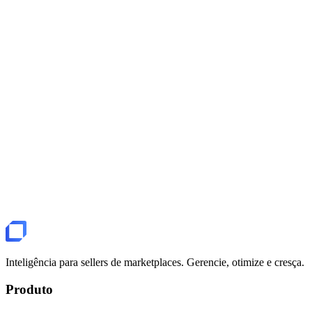
Nova venda
R$ 94,50
Shopee · Câmera Canon
Inteligência para sellers de marketplaces. Gerencie, otimize e cresça.
Produto