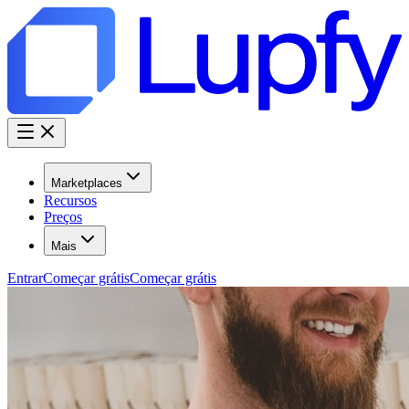
Marketplaces
Recursos
Preços
Mais
Entrar
Começar grátis
Começar grátis