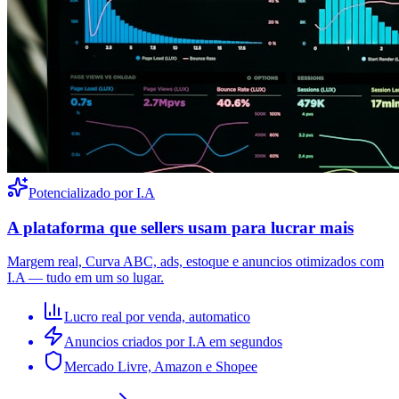
Potencializado por I.A
A plataforma que sellers usam para lucrar mais
Margem real, Curva ABC, ads, estoque e anuncios otimizados com
I.A — tudo em um so lugar.
Lucro real por venda, automatico
Anuncios criados por I.A em segundos
Mercado Livre, Amazon e Shopee