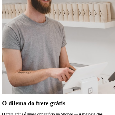
O dilema do frete grátis
O frete grátis é quase obrigatório na Shopee —
a maioria dos