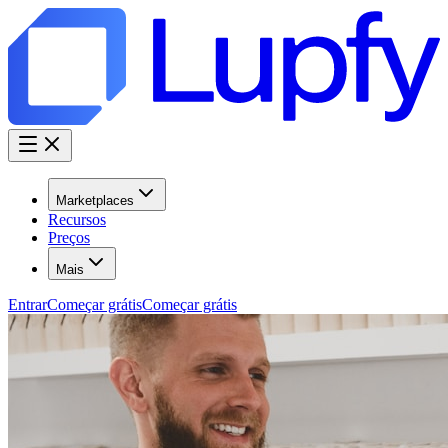
Marketplaces
Recursos
Preços
Mais
Entrar
Começar grátis
Começar grátis