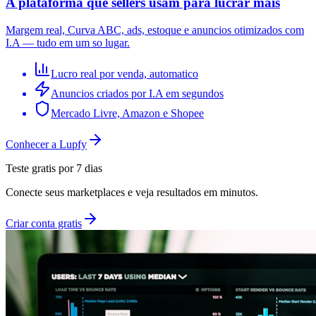
A plataforma que sellers usam para lucrar mais
Margem real, Curva ABC, ads, estoque e anuncios otimizados com
I.A — tudo em um so lugar.
Lucro real por venda, automatico
Anuncios criados por I.A em segundos
Mercado Livre, Amazon e Shopee
Conhecer a Lupfy
Teste gratis por 7 dias
Conecte seus marketplaces e veja resultados em minutos.
Criar conta gratis