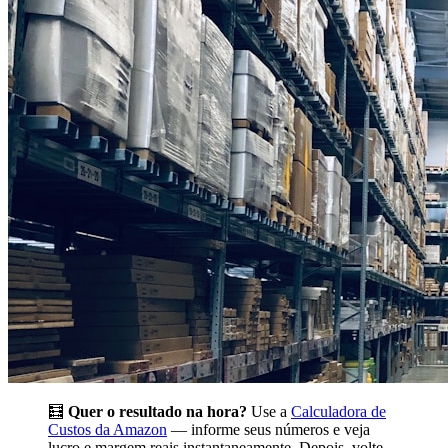
🧮
Quer o resultado na hora?
Use a
Calculadora de
Custos da Amazon
— informe seus números e veja
lucro e margem reais instantaneamente. Depois, volte