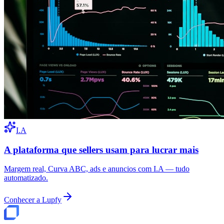
I.A
A plataforma que sellers usam para lucrar mais
Margem real, Curva ABC, ads e anuncios com I.A — tudo
automatizado.
Conhecer a Lupfy