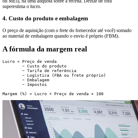
ou MEI), há uma alíquota sobre a receita. Deixar de fora
superestima o lucro.
4. Custo do produto e embalagem
O preço de aquisição (com o frete do fornecedor até você) somado
ao material de embalagem quando o envio é próprio (FBM).
A fórmula da margem real
Lucro = Preço de venda

        − Custo do produto

        − Tarifa de referência

        − Logística (FBA ou frete próprio)

        − Embalagem

        − Impostos
