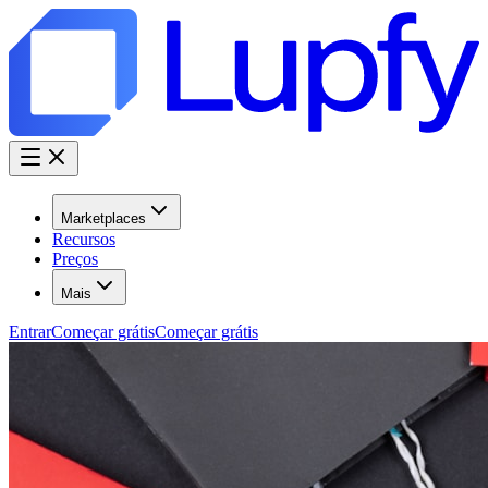
Marketplaces
Recursos
Preços
Mais
Entrar
Começar grátis
Começar grátis