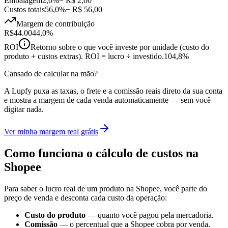
Embalagem
2,0%
− R$ 2,00
Custos totais
56,0%
− R$ 56,00
Margem de contribuição
R$44.00
44,0%
ROI
Retorno sobre o que você investe por unidade (custo do
produto + custos extras). ROI = lucro ÷ investido.
104,8%
Cansado de calcular na mão?
A Lupfy puxa as taxas, o frete e a comissão reais direto da sua conta
e mostra a margem de cada venda automaticamente — sem você
digitar nada.
Ver minha margem real grátis
Como funciona o cálculo de custos na
Shopee
Para saber o lucro real de um produto na Shopee, você parte do
preço de venda e desconta cada custo da operação:
Custo do produto
— quanto você pagou pela mercadoria.
Comissão
— o percentual que a Shopee cobra por venda.