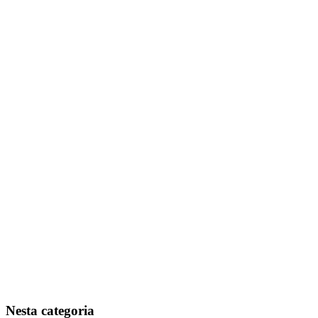
50 créditos
— R$19
150 créditos
— R$49
400 créditos
— R$119
1.000 créditos
— R$269
Vá em
Configurações > Planos e Preços
Na seção
"Créditos extras"
, escolha o pacote
Complete o pagamento
Vantagem:
não expiram
Nesta categoria