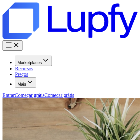
Marketplaces
Recursos
Preços
Mais
Entrar
Começar grátis
Começar grátis