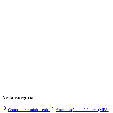
"Em atraso"
nunca armazena os dados do seu cartão
Asaas
PCI-DSS
Quer ver o histórico completo de cobranças?
"Ver assinatura completa"
Nesta categoria
Como alterar minha senha
Autenticação em 2 fatores (MFA)