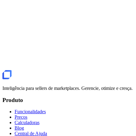
Erro: créditos insuficientes
O que fazer quando aparece o erro de créditos insuficientes.
Erro 403 ou API bloqueada
O que significa o erro 403 do Mercado Livre e como resolver.
Inteligência para sellers de marketplaces. Gerencie, otimize e cresça.
Produto
Funcionalidades
Preços
Calculadoras
Blog
Central de Ajuda