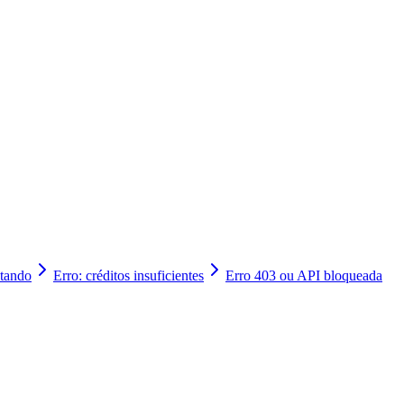
es > Integrações
ctando
Erro: créditos insuficientes
Erro 403 ou API bloqueada