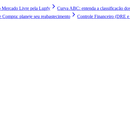
 Mercado Livre pela Lupfy
Curva ABC: entenda a classificação dos
e Compra: planeje seu reabastecimento
Controle Financeiro (DRE e