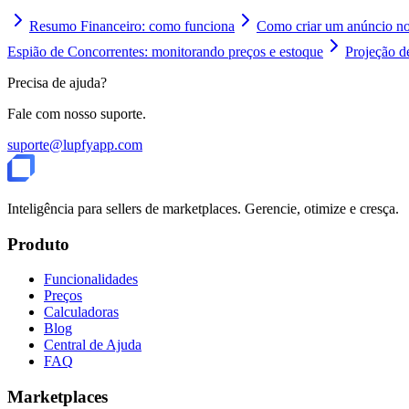
Resumo Financeiro: como funciona
Como criar um anúncio no
Espião de Concorrentes: monitorando preços e estoque
Projeção d
Precisa de ajuda?
Fale com nosso suporte.
suporte@lupfyapp.com
Inteligência para sellers de marketplaces. Gerencie, otimize e cresça.
Produto
Funcionalidades
Preços
Calculadoras
Blog
Central de Ajuda
FAQ
Marketplaces