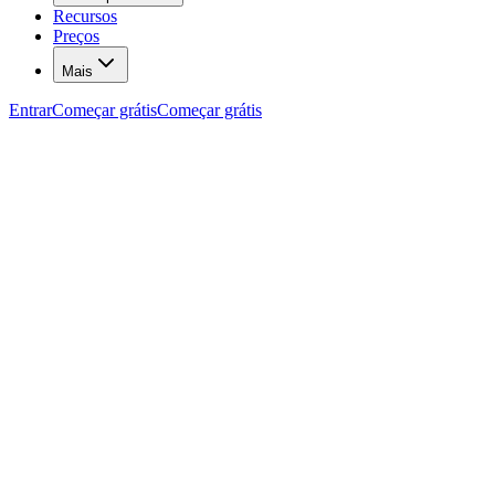
Recursos
Preços
Mais
Entrar
Começar grátis
Começar grátis
Boas-vindas
— explica por que custo e imposto importam pra c
Imposto padrão (obrigatório)
— você escolhe o % aplicado em
0% se você for isento) — é ele que faz todo produto sem impos
Custos por produto
— lista os anúncios da conta conectada (to